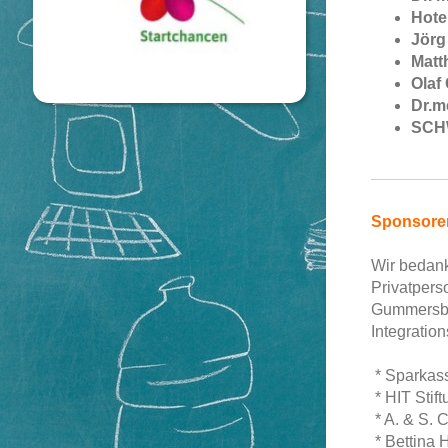
Hote
Jörg
Matt
Olaf
Dr.m
SCH
Sponsoren
Wir bedank
Privatpers
Gummersba
Integratio
* Sparka
* HIT Stif
* A. & S. 
* Bettina 