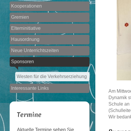
Kooperationen
Gremien
Elterninitiative
Hausordnung
Neue Unterrichtszeiten
Sponsoren
Westen für die Verkehrserziehung
Interessante Links
Am Mittwoc
Dynamik st
Schule an 
(Schulleite
Termine
Wir bedank
Aktuelle Termine sehen Sie