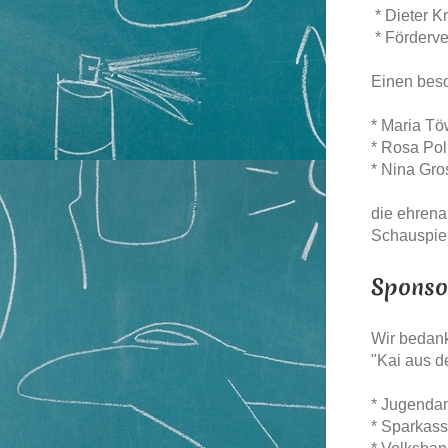
* Dieter K
* Förderv
Einen beso
* Maria T
* Rosa Pol
* Nina Gro
die ehrena
Schauspiel
Sponso
Wir bedank
"Kai aus de
* Jugenda
* Sparkas