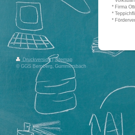
* Volksban
* Firma Ot
* Teppich
* Förderve
Druckversion
|
Sitemap
© GGS Bernberg, Gummersbach