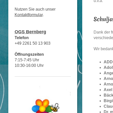
u.v.a.
Nutzen Sie auch unser
Kontaktformular
.
Schulj
OGS Bernberg
Dank der f
Telefon
verschiede
+49 2261 50 13 903
Wir bedank
Öffnungszeiten
7:15-7:45 Uhr
ADDI
10:30-16:00 Uhr
Adol
Ange
Arno
Arno
Axel
Bäck
Birg
Clau
Dr. m