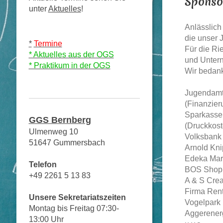
Sponso
unter
Aktuelles
!
Anlässlich
die unser 
*
Termine
Für die Ri
* Aktuelles aus der OGS
und Unter
* Praktikum in der OGS
Wir bedank
Jugendamt
(Finanzier
Sparkass
GGS Bernberg
(Druckkoste
Ulmenweg 10
Volksbank
51647 Gummersbach
Arnold Kn
Edeka Mar
Telefon
BOS Shop
+49 2261 5 13 83
A & S Crea
Firma Ren
Unsere Sekretariatszeiten
Vogelpark
Montag bis Freitag 07:30-
Aggerener
13:00 Uhr