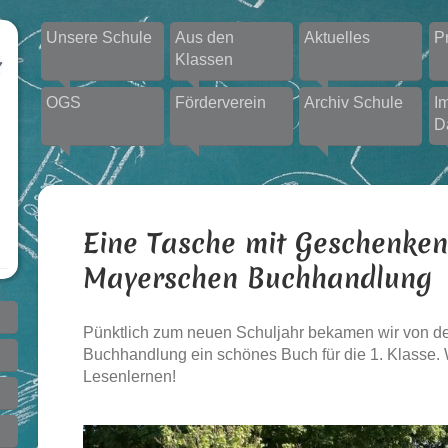
Unsere Schule
Aus den
Aktuelles
P
Klassen
OGS
Förderverein
Archiv Schule
I
D
Eine Tasche mit Geschenken
Mayerschen Buchhandlung
Pünktlich zum neuen Schuljahr bekamen wir von d
Buchhandlung ein schönes Buch für die 1. Klasse. 
Lesenlernen!