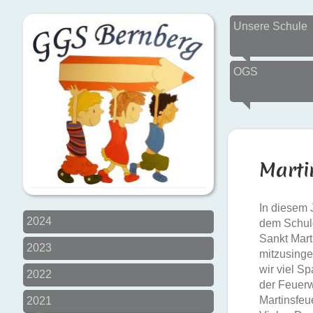
Unsere Schule
OGS
Marti
In diesem 
2024
dem Schul
Sankt Mart
2023
mitzusinge
wir viel S
2022
der Feuerw
Martinsfeu
2021