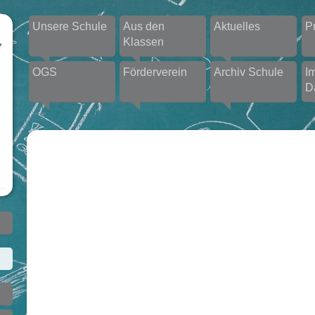
Unsere Schule
Aus den
Aktuelles
P
Klassen
OGS
Förderverein
Archiv Schule
I
D