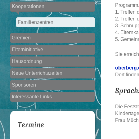
Programm
Kooperationen
1. Treffen
2. Treffen
Familienzentren
3. Schnupp
4. Elternk
Gremien
5. Gemeins
Elterninitiative
Sie erreic
Hausordnung
oberberg.
Neue Unterrichtszeiten
Dort finde
Sponsoren
Sprach
Interessante Links
Die Festst
Kindertag
Frau Müche
Termine