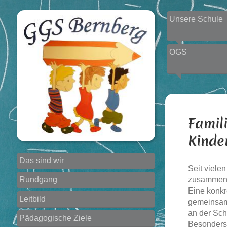
Unsere Schule
OGS
Famil
Kinde
Das sind wir
Seit viele
Rundgang
zusammen
Eine konkr
Leitbild
gemeinsame
an der Sch
Pädagogische Ziele
Besonders 